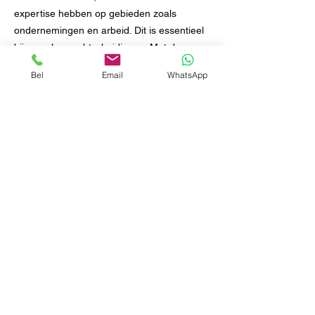
expertise hebben op gebieden zoals
ondernemingen en arbeid. Dit is essentieel
bij complexe echtscheidingen. Met de
kennis van een advocaat met 40 jaar
Bel
Email
WhatsApp
ervaring bieden we onze diensten toch aan
voor de prijs van een mediator.
Onze geschiedenis en
expertise
Opgericht in 2007 door Arlette van den
Berg, heeft Modern Scheiden zich
ontwikkeld tot een toonaangevend mediator.
Arlette, afgestudeerd aan de Vrije
Universiteit in Amsterdam, maakt deel uit
van de Expertgroep Kind en Scheiding, wat
getuigt van haar toewijding aan het veld.