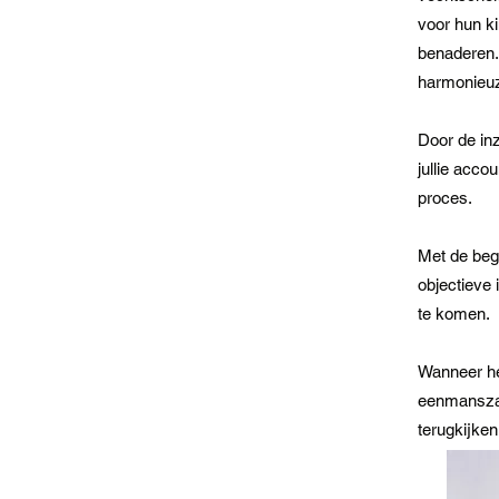
voor hun ki
benaderen. 
harmonieuz
Door de inz
jullie acco
proces.
Met de bege
objectieve
te komen.
Wanneer he
eenmanszaa
terugkijken