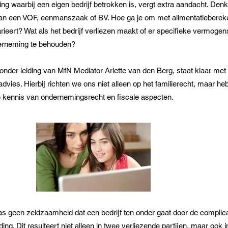
ng waarbij een eigen bedrijf betrokken is, vergt extra aandacht. Den
van een VOF, eenmanszaak of BV. Hoe ga je om met alimentatieberek
ieert? Wat als het bedrijf verliezen maakt of er specifieke vermogen
rneming te behouden?
nder leiding van MfN Mediator Arlette van den Berg, staat klaar met
dvies. Hierbij richten we ons niet alleen op het familierecht, maar h
 kennis van ondernemingsrecht en fiscale aspecten.
aas geen zeldzaamheid dat een bedrijf ten onder gaat door de complic
ing. Dit resulteert niet alleen in twee verliezende partijen, maar ook