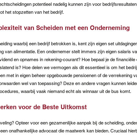
t echtscheidingen potentieel nadelig kunnen zijn voor bedrijfsresultat
tot het stopzetten van het bedrijf.
lexiteit van Scheiden met een Onderneming
iding waarbij een bedrijf betrokken is, kent zijn eigen set uitdaging
ng van alimentatie. Een ondernemer stelt immers zijn eigen salaris 
ividend en opnames in rekening-courant? Hoe bepaal je de financiële
ieslatend is? Hoe delen we vermogen als dit essentieel is om het bedri
oen met in eigen beheer opgebouwde pensioenen of de verrekening va
orwaarden wel van toepassing? Deze en andere vragen kunnen leiden
rocedures, waarbij vaak niemand echt als winnaar uit de bus komt.
rken voor de Beste Uitkomst
eling? Opteer voor een gezamenlijke aanpak bij de scheiding, onde
een onafhankelijke advocaat die maatwerk kan bieden. Cruciaal hierbi