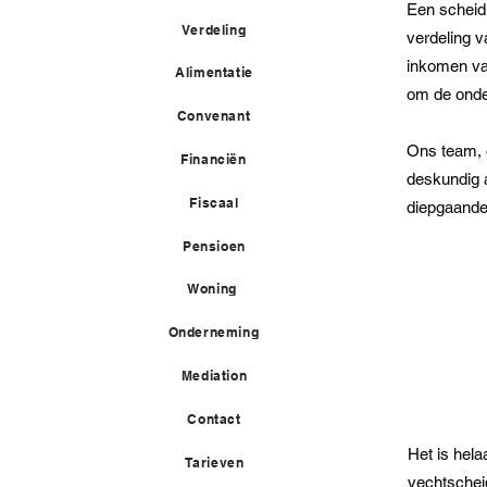
Een scheidi
Verdeling
verdeling 
inkomen var
Alimentatie
om de onde
Convenant
Ons team, o
Financiën
deskundig a
Fiscaal
diepgaande
Pensioen
Woning
Onderneming
Mediation
Contact
Het is hel
Tarieven
vechtscheid