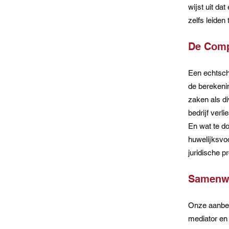
wijst uit da
zelfs leiden 
De Comp
Een echtsche
de berekeni
zaken als d
bedrijf verl
En wat te d
huwelijksvo
juridische p
Samenwe
Onze aanbev
mediator en 