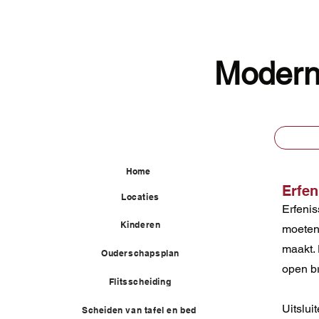
Moder
Home
Erfen
Locaties
Erfeni
Kinderen
moeten
maakt. 
Ouderschapsplan
open b
Flitsscheiding
Uitslui
Scheiden van tafel en bed