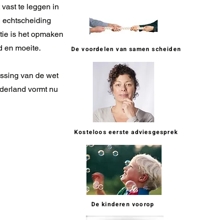
vast te leggen in
j echtscheiding
tie is het opmaken
d en moeite.
De voordelen van samen scheiden
assing van de wet
ederland vormt nu
Kosteloos eerste adviesgesprek
De kinderen voorop