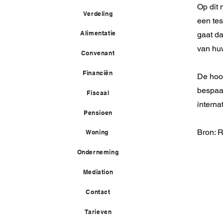
Op dit 
Verdeling
een tes
Alimentatie
gaat da
van huw
Convenant
Financiën
De hoog
bespaar
Fiscaal
interna
Pensioen
Bron: 
Woning
Onderneming
Mediation
Contact
Tarieven